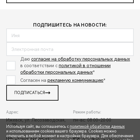
ПОДПИШИТЕСЬ НА НОВОСТИ:
Даю
согласие на обработку персональных данных
в соответствии с
политикой в отношении
обработки персональных данных
*
Согласен на
рекламную коммуникацию
*
ПОДПИСАТЬСЯ
Адрес:
Режим работы:
Ижевск, ул. Лесозаводская,
пн-вс: 08:00-20:00
д. 29
Используя сайт, вы соглашаетесь с
политикой обработки данных
и использованием cookies вашего браузера. Cookies можно
отключить в любой момент в настройках браузера. Для обеспечения
+7 (341) 263-00-22
chery@interpartner.ru