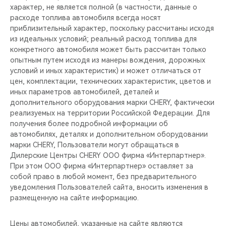
CHERY REMOTE
характер, не является полной (в частности, данные о
расходе топлива автомобиля всегда носят
CHERY И СПОРТ
приблизительный характер, поскольку рассчитаны исходя
из идеальных условий; реальный расход топлива для
конкретного автомобиля может быть рассчитан только
НАШИ МЕРОПРИЯТИЯ
опытным путем исходя из манеры вождения, дорожных
условий и иных характеристик) и может отличаться от
ВИДЕООБЗОРЫ
цен, комплектации, технических характеристик, цветов и
иных параметров автомобилей, деталей и
дополнительного оборудования марки CHERY, фактически
CHERY ДЛЯ ДЕТЕЙ
реализуемых на территории Российской Федерации. Для
получения более подробной информации об
автомобилях, деталях и дополнительном оборудовании
марки CHERY, Пользователи могут обращаться в
Дилерские Центры CHERY ООО фирма «Интерпартнер».
При этом ООО фирма «Интерпартнер» оставляет за
собой право в любой момент, без предварительного
уведомления Пользователей сайта, вносить изменения в
размещенную на сайте информацию.
Цены автомобилей, указанные на сайте являются