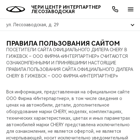
ЧЕРИ ЦЕНТР ИНТЕРПАРТНЕР
ЛЕСОЗАВОДСКАЯ
ул. Лесозаводская, д. 29
ПРАВИЛА ПОЛЬЗОВАНИЯ САЙТОМ
ОНЛАЙН СЕРВИСЫ
ПОКУПАТЕЛЯМ
ВЛАДЕЛЬЦАМ
О КОМПАНИИ
МИР CHERY
МОДЕЛИ
АКЦИИ
ПОСЕТИТЕЛИ САЙТА ОФИЦИАЛЬНОГО ДИЛЕРА CHERY В
Г.ИЖЕВСК – ООО ФИРМА «ИНТЕРПАРТНЕР» СЧИТАЮТСЯ
ВЫБОР И ПОКУПКА
СЕРВИС
АКСЕССУАРЫ
ВЫГОДЫ И АКЦИИ
ВЫБОР И ПОКУПКА
О НАС
ВСЕ МОДЕЛИ
ОЗНАКОМЛЕННЫМИ И ПРИНЯВШИМИ НАСТОЯЩИЕ
ПРАВИЛА ПОЛЬЗОВАНИЯ САЙТА ОФИЦИАЛЬНОГО ДИЛЕРА
CHERY В Г.ИЖЕВСК – ООО ФИРМА «ИНТЕРПАРТНЕР»
КРЕДИТ И СТРАХОВАНИЕ
ЗАПЧАСТИ И АКСЕССУАРЫ
О БРЕНДЕ
КРЕДИТ
МЫ В СОЦСЕТЯХ
КРОССОВЕРЫ
Вся информация, представленная на официальном сайте
ПОДДЕРЖКА
CHERY В СОЦСЕТЯХ
ООО Фирма «Интерпартнер», в том числе сведения о
СЕДАНЫ
ценах на автомобили, детали, дополнительное
CHERY CONNECT
ЛЮДИ CHERY
оборудование марки CHERY, моделях, комплектациях,
технических характеристиках, цветах и иных параметрах
НОВИНКИ
автомобилей марки CHERY представлена исключительно
БЛАГОТВОРИТЕЛЬНОСТЬ
для ознакомления, не является офертой, не является
исчерпывающей, носит исключительно уведомительный