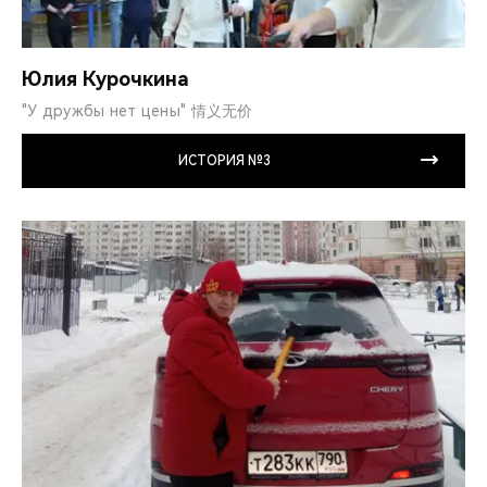
Юлия Курочкина
"У дружбы нет цены" 情义无价
ИСТОРИЯ №3