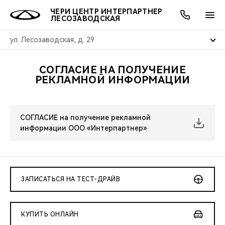
ЧЕРИ ЦЕНТР ИНТЕРПАРТНЕР
ЛЕСОЗАВОДСКАЯ
ул. Лесозаводская, д. 29
СОГЛАСИЕ НА ПОЛУЧЕНИЕ
ОНЛАЙН СЕРВИСЫ
ПОКУПАТЕЛЯМ
ВЛАДЕЛЬЦАМ
О КОМПАНИИ
МИР CHERY
МОДЕЛИ
АКЦИИ
РЕКЛАМНОЙ ИНФОРМАЦИИ
ВЫБОР И ПОКУПКА
СЕРВИС
АКСЕССУАРЫ
ВЫГОДЫ И АКЦИИ
ВЫБОР И ПОКУПКА
О НАС
ВСЕ МОДЕЛИ
СОГЛАСИЕ на получение рекламной
КРЕДИТ И СТРАХОВАНИЕ
ЗАПЧАСТИ И АКСЕССУАРЫ
О БРЕНДЕ
КРЕДИТ
МЫ В СОЦСЕТЯХ
информации ООО «Интерпартнер»
КРОССОВЕРЫ
ПОДДЕРЖКА
CHERY В СОЦСЕТЯХ
СЕДАНЫ
CHERY CONNECT
ЛЮДИ CHERY
ЗАПИСАТЬСЯ НА ТЕСТ-ДРАЙВ
НОВИНКИ
БЛАГОТВОРИТЕЛЬНОСТЬ
КУПИТЬ ОНЛАЙН